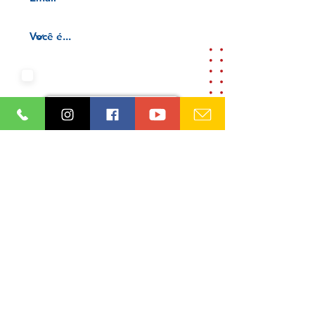
Aceito os termos e condições da
nossa
Aviso de privacidade e
Termos de uso
Cadastre-se
Ordem dos Advogados do Brasil
Seção Paraíba (OAB/PB)