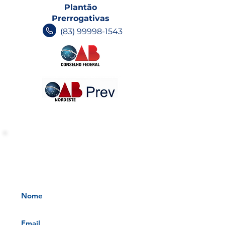
Plantão
Prerrogativas
(83) 99998-1543
INFORMATIVOS OAB-PB
Receba nossos informativos no
seu e-mail