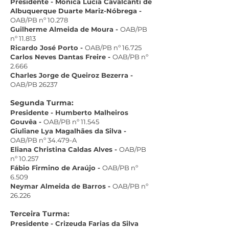
Presidente - Monica Lucia Cavalcanti de
Albuquerque Duarte Mariz-Nóbrega -
OAB/PB nº 10.278
Guilherme Almeida de Moura -
OAB/PB
nº 11.813
Ricardo José Porto -
OAB/PB nº 16.725
Carlos Neves Dantas Freire -
OAB/PB nº
2.666
Charles Jorge de Queiroz Bezerra -
OAB/PB 26237
Segunda Turma:
Presidente - Humberto Malheiros
Gouvêa -
OAB/PB nº 11.545
Giuliane Lya Magalhães da Silva -
OAB/PB nº 34.479-A
Eliana Christina Caldas Alves -
OAB/PB
nº 10.257
Fábio Firmino de Araújo -
OAB/PB nº
6.509
Neymar Almeida de Barros -
OAB/PB nº
26.226
Terceira Turma:
Presidente - Crizeuda Farias da Silva