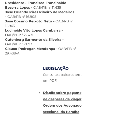
Presidente - Francisco Francinaldo
Bezerra Lopes -
OAB/PB nº 11.635
José Orlando Pires Ribeiro de Medeiros
-
OAB/PB nº 16.905
José Corsino Peixoto Neto -
OAB/PB nº
12.963
Lucineide Vito Lopes Gambarra -
OAB/PB nº 22.431
Gutenberg Sarmento da Silveira -
OAB/PB nº 7.893
Glauco Pedrogan Mendonça -
OAB/PB nº
29.438-A
LEGISLAÇÃO
Consulte abaixo os arquivos disponíveis
em PDF:
Dispõe sobre pagamentos e reembolsos
de despesas de viagens no
Ordem dos Advogados do Brasil,
seccional da Paraíba