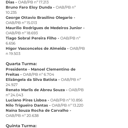
Dias -
OAB/PB nº 17.213
Bruno Faro Eloy Dunda -
OAB/PB nº
10.235
George Ottavio Brasilino Olegario -
OAB/PB nº 15.013
Maurílio Rodrigues de Medeiros Junior -
OAB/PB nº 18.693
Tiago Sobral Pereira Filho -
OAB/PB nº
6.656
Hígor Vasconcelos de Almeida -
OAB/PB
n 19.503
Quarta Turma:
Presidente - Manoel Clementino de
Freitas -
OAB/PB nº 6.704
Elizângela da Silva Batista -
OAB/PB nº
24.927
Renato Marlis de Abreu Souza -
OAB/PB
nº 24.043
Luciano Pires Lisboa -
OAB/PB nº 10.856
Nilo Trigueiro Dantas -
OAB/PB nº 13.220
Naína Souza Rocha de Carvalho -
OAB/PB nº 20.638
Quinta Turma: