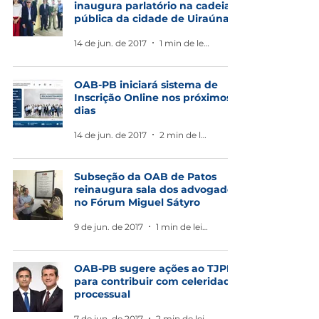
inaugura parlatório na cadeia
pública da cidade de Uiraúna
14 de jun. de 2017
1 min de leitura
OAB-PB iniciará sistema de
Inscrição Online nos próximos
dias
14 de jun. de 2017
2 min de leitura
Subseção da OAB de Patos
reinaugura sala dos advogados
no Fórum Miguel Sátyro
9 de jun. de 2017
1 min de leitura
OAB-PB sugere ações ao TJPB
para contribuir com celeridade
processual
7 de jun. de 2017
2 min de leitura