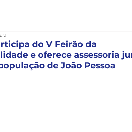
nstitucional
Serviços
Notícias
Legislação
tura
ticipa do V Feirão da
idade e oferece assessoria ju
 população de João Pessoa