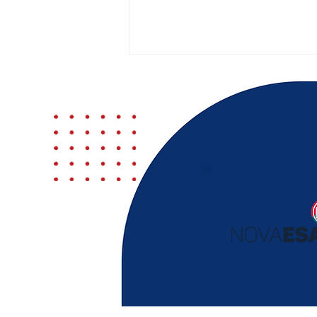
Conselho Pleno da OAB-
PB mantém suspensão
de advogados por uso de
“Prompt injection”