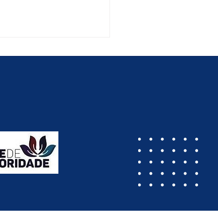
ad lança parceria
 garante condições
eciais na compra de
sagens da Gol para
ocacia