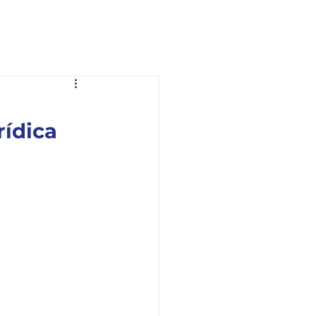
Ouvidoria
Fale com a OAB
rídica