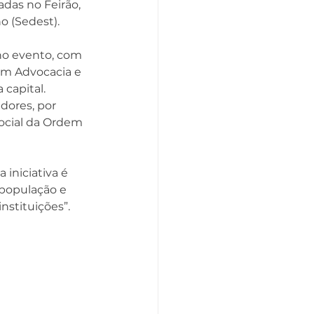
as no Feirão, 
 (Sedest).
no evento, com 
em Advocacia e 
 capital. 
ores, por 
ocial da Ordem 
iniciativa é 
população e 
nstituições”.