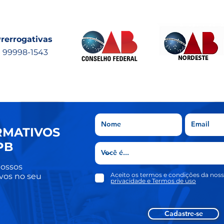
rerrogativas
) 99998-1543
RMATIVOS
PB
ossos
Aceito os termos e condições da nos
vos no seu
privacidade e Termos de uso
Cadastre-se