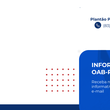
Plantão P
(83
INFO
OAB-
Receba n
informati
e-mail