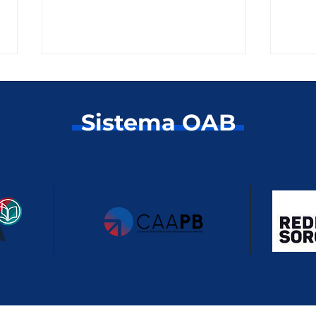
Sistema OAB
OAB e Caixa de
Conc
Assistência realizam
que
Corrida de Rua da
esp
Advocacia no dia 8 de
pas
agosto
adv