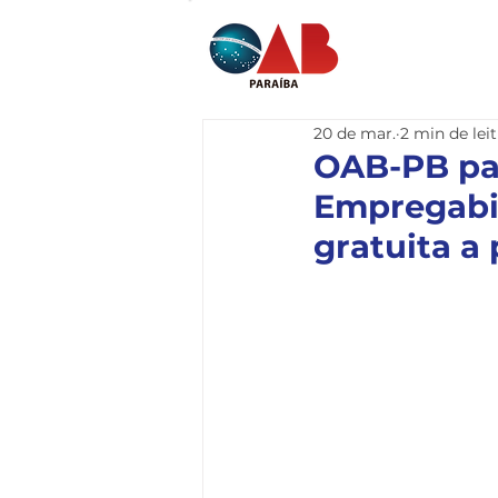
Home
I
20 de mar.
2 min de lei
OAB-PB par
Empregabil
gratuita a