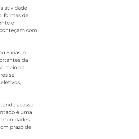
 atividade 
o, formas de 
ente o 
s aconteçam com 
 Farias, o 
rtantes da 
or meio da 
es se 
letivos, 
 tendo acesso 
ientado é uma 
ortunidades 
com prazo de 