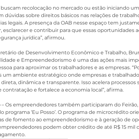
 buscam recolocação no mercado ou estão iniciando uma
m dúvidas sobre direitos básicos nas relações de trabalh
ias legais. A presença da OAB nesse espaço tem justam
r, esclarecer e contribuir para que essas oportunidade
gurança jurídica”, afirmou.
retário de Desenvolvimento Econômico e Trabalho, Bruno
ilidade e Empreendedorismo é uma das ações mais impo
essoa para aproximar os trabalhadores e as empresas. “P
 um ambiente estratégico onde empresas e trabalhador
ireta, dinâmica e transparente. Isso acelera processos se
 contratação e fortalece a economia local”, afirma.
o
 – Os empreendedores também participaram do Feirão,
 do programa ‘Eu Posso’. O programa de microcrédito or
ticas de fomento ao empreendedorismo e à geração de op
empreendedores podem obter crédito de até R$ 15 mil 
pagamento.