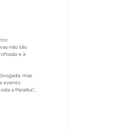
tro 
vas não são 
ofissão e à 
advogada, mas 
e evento 
da a Paraíba”, 