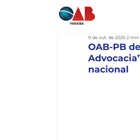
Home
I
9 de out. de 2025
2 min 
OAB-PB deb
Advocacia”
nacional