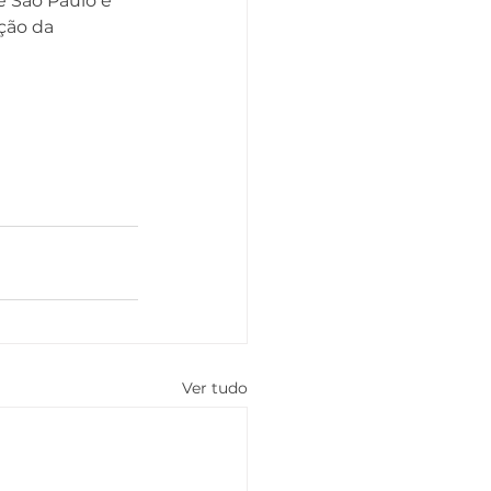
e São Paulo e 
ção da 
Ver tudo