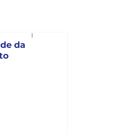
Ouvidoria
Fale com a OAB
ade da
to