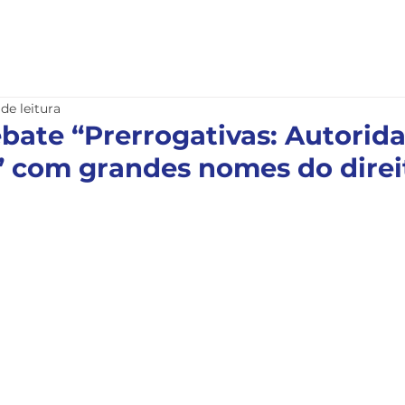
nstitucional
Serviços
Notícias
Legislação
de leitura
ate “Prerrogativas: Autorid
 com grandes nomes do direi