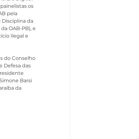
painelistas os 
AB pela 
Disciplina da 
 da OAB-PB), e 
io Ilegal e 
es do Conselho 
de Defesa das 
residente 
 Simone Barsi 
araíba da 