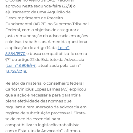
O Conselho Pleno da OAB Nacional 
aprovou nesta segunda-feira (22/9) o 
ajuizamento de uma Arguição de 
Descumprimento de Preceito 
Fundamental (ADPF) no Supremo Tribunal 
Federal, com o objetivo de assegurar a 
justa remuneração da advocacia em ações 
coletivas trabalhistas. A medida questiona 
a aplicação do artigo 14 da 
Lei nº 
5.584/1970
 e busca compatibilizá-lo com o 
§7º do artigo 22 do Estatuto da Advocacia 
(
Lei nº 8.906/94
), atualizado pela Lei nº 
13.725/2018
.
Relator da matéria, o conselheiro federal 
Carlos Vinicius Lopes Lamas (AC) explicou 
que a ação é necessária para garantir a 
plena efetividade das normas que 
regulam a remuneração da advocacia em 
regime de substituição processual. “Trata-
se de medida essencial para 
compatibilizar a legislação trabalhista 
com o Estatuto da Advocacia”, afirmou.