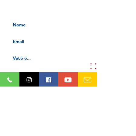
Receba nossos informativos no
seu e-mail
Aceito os termos e condições da
nossa
Aviso de privacidade e
Termos de uso
Cadastre-se