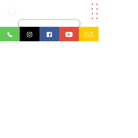
Aceito os termos e condições da
nossa
Aviso de privacidade e
Termos de uso
Cadastre-se
Ordem dos Advogados do Brasil
Seção Paraíba (OAB/PB)
08.865.164
/0001-93
Institucional