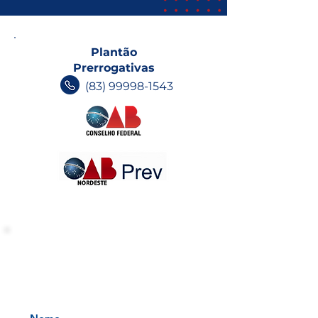
Plantão
Prerrogativas
(83) 99998-1543
INFORMATIVOS OAB-PB
Receba nossos informativos no
seu e-mail