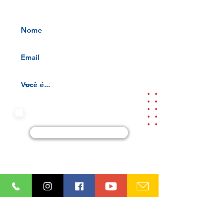
Receba nossos informativos no
seu e-mail
Aceito os termos e condições da
nossa
Aviso de privacidade e
Termos de uso
Cadastre-se