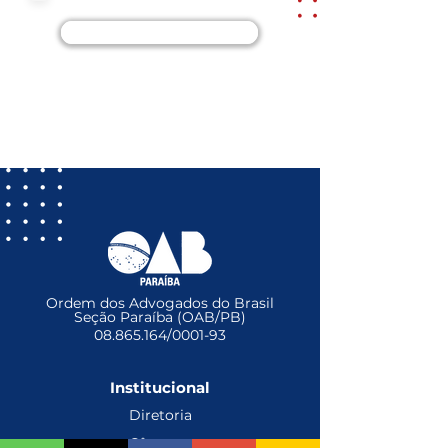
Termos de uso
Cadastre-se
Ordem dos Advogados do Brasil
Seção Paraíba (OAB/PB)
08.865.164
/0001-93
Institucional
Diretoria
Câmaras