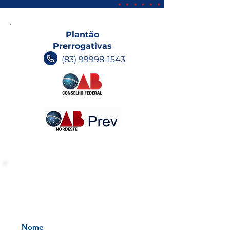
Plantão
Prerrogativas
(83) 99998-1543
INFORMATIVOS OAB-PB
Receba nossos informativos no
seu e-mail