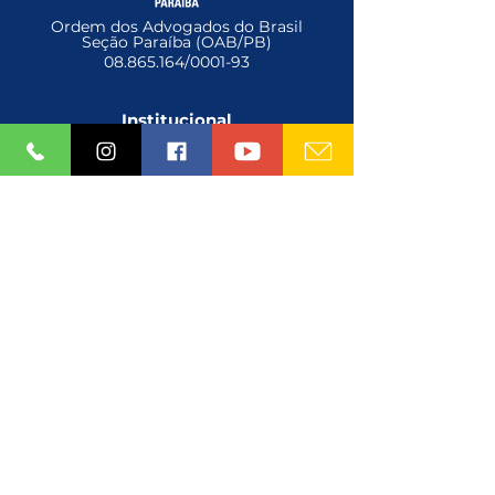
Ordem dos Advogados do Brasil
Seção Paraíba (OAB/PB)
08.865.164
/0001-93
Institucional
Diretoria
Câmaras
Conselho Federal e Seccional
Comissões
Ouvidorias
Subseções
Rede de Sororidade
Tribunal de Ética
Serviços
Inscrição Online
Exame da Ordem