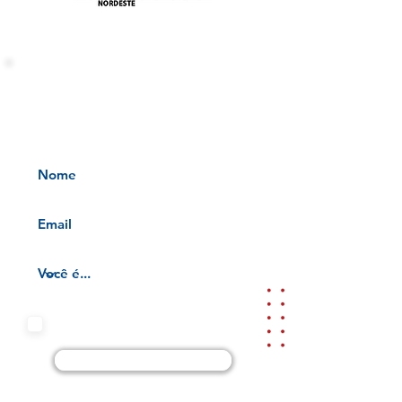
INFORMATIVOS OAB-PB
Receba nossos informativos no
seu e-mail
Aceito os termos e condições da
nossa
Aviso de privacidade e
Termos de uso
Cadastre-se