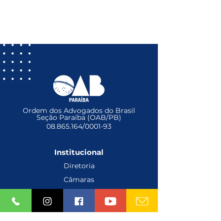
Ordem dos Advogados do Brasil
Seção Paraíba (OAB/PB)
08.865.164
/0001-93
Institucional
Diretoria
Câmaras
Conselho Federal e Seccional
Comissões