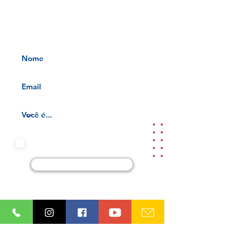
INFORMATIVOS OAB-PB
Receba nossos informativos no
seu e-mail
Aceito os termos e condições da
nossa
Aviso de privacidade e
Termos de uso
Cadastre-se