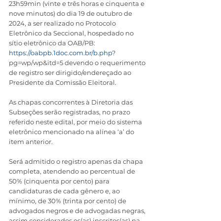
23h59min (vinte e três horas e cinquenta e 
nove minutos) do dia 19 de outubro de 
2024, a ser realizado no Protocolo 
Eletrônico da Seccional, hospedado no 
sítio eletrônico da OAB/PB: 
https://oabpb.1doc.com.br/b.php
? 
pg=wp/wp&itd=5 devendo o requerimento 
de registro ser dirigido/endereçado ao 
Presidente da Comissão Eleitoral.
As chapas concorrentes à Diretoria das 
Subseções serão registradas, no prazo 
referido neste edital, por meio do sistema 
eletrônico mencionado na alínea ‘a’ do 
item anterior.
Será admitido o registro apenas da chapa 
completa, atendendo ao percentual de 
50% (cinquenta por cento) para 
candidaturas de cada gênero e, ao 
mínimo, de 30% (trinta por cento) de 
advogados negros e de advogadas negras, 
assim considerados os(as) inscritos(as) na 