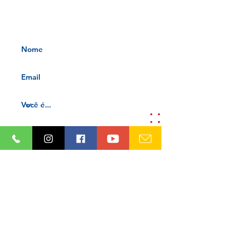
INFORMATIVOS OAB-PB
Receba nossos informativos no
seu e-mail
Aceito os termos e condições da
nossa
Aviso de privacidade e
Termos de uso
Cadastre-se