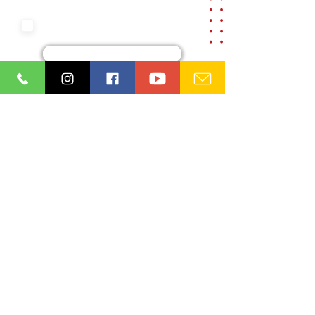
Aceito os termos e condições da
nossa
Aviso de privacidade e
Termos de uso
Cadastre-se
Ordem dos Advogados do Brasil
Seção Paraíba (OAB/PB)
08.865.164
/0001-93
Institucional