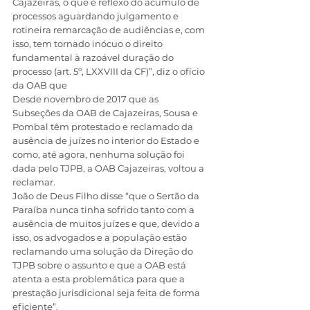
Cajazeiras, o que é reflexo do acúmulo de 
processos aguardando julgamento e 
rotineira remarcação de audiências e, com 
isso, tem tornado inócuo o direito 
fundamental à razoável duração do 
processo (art. 5º, LXXVIII da CF)”, diz o ofício 
da OAB que
Desde novembro de 2017 que as 
Subseções da OAB de Cajazeiras, Sousa e 
Pombal têm protestado e reclamado da 
ausência de juízes no interior do Estado e 
como, até agora, nenhuma solução foi 
dada pelo TJPB, a OAB Cajazeiras, voltou a 
reclamar.
João de Deus Filho disse “que o Sertão da 
Paraíba nunca tinha sofrido tanto com a 
ausência de muitos juízes e que, devido a 
isso, os advogados e a população estão 
reclamando uma solução da Direção do 
TJPB sobre o assunto e que a OAB está 
atenta a esta problemática para que a 
prestação jurisdicional seja feita de forma 
eficiente”.