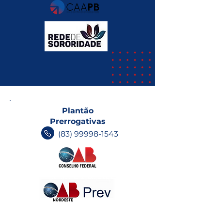
para organizar
OAB-PB refer
eleições para
ano de 2022
desembargador do
TJPB
Plantão
Prerrogativas
(83) 99998-1543