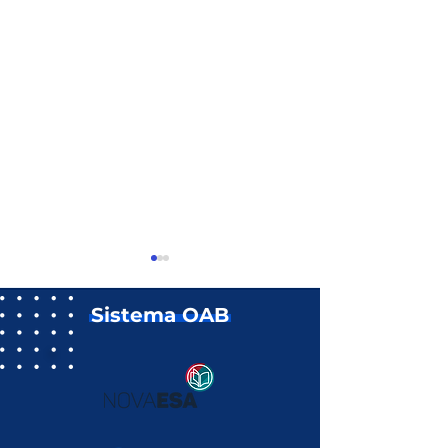
Sistema OAB
OAB-PB define
Conselho Fede
Comissão Eleitoral
aprova contas