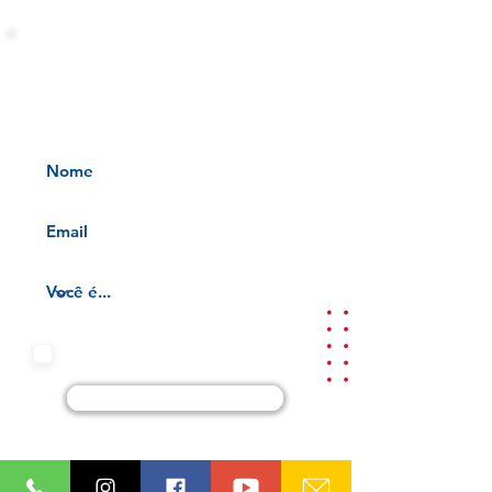
INFORMATIVOS OAB-PB
Receba nossos informativos no
seu e-mail
Aceito os termos e condições da
nossa
Aviso de privacidade e
Termos de uso
Cadastre-se