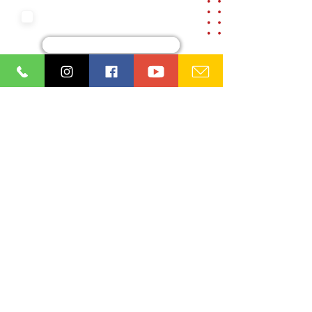
Aceito os termos e condições da
nossa
Aviso de privacidade e
Termos de uso
Cadastre-se
Ordem dos Advogados do Brasil
Seção Paraíba (OAB/PB)
08.865.164
/0001-93
Institucional
Diretoria