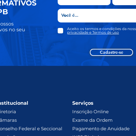
RMATIVOS
PB
ossos
Aceito os termos e condições da nos
vos no seu
privacidade e Termos de uso
Cadastre-se
nstitucional
Serviços
iretoria
Inscrição Online
âmaras
Exame da Ordem
onselho Federal e Seccional
Pagamento de Anuidade