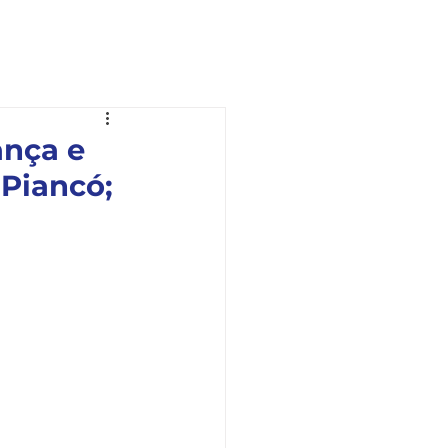
Ouvidoria
Fale com a OAB
ança e
 Piancó;