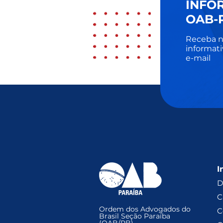
INFO
OAB-
Receba n
informati
e-mail
I
D
C
Ordem dos Advogados do
C
Brasil Seção Paraíba