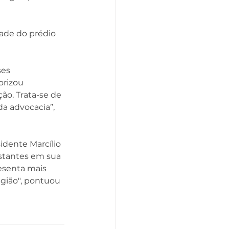
ade do prédio 
es 
rizou 
o. Trata-se de 
a advocacia”, 
dente Marcílio 
stantes em sua 
resenta mais 
gião", pontuou 