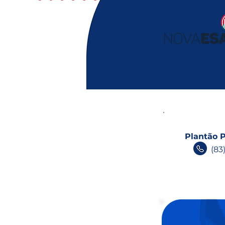
Plantão P
(83