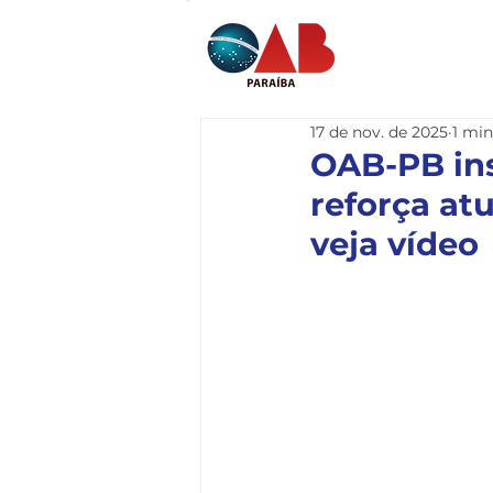
Home
I
17 de nov. de 2025
1 min
OAB-PB in
reforça at
veja vídeo