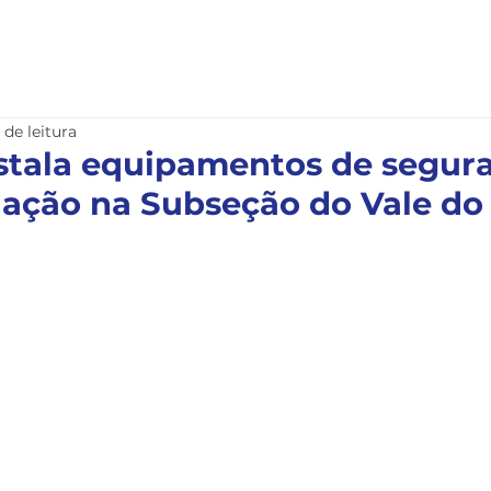
nstitucional
Serviços
Notícias
Legislação
 de leitura
stala equipamentos de segur
uação na Subseção do Vale do