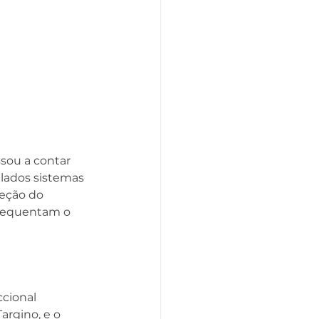
sou a contar 
lados sistemas 
teção do 
frequentam o 
cional 
argino, e o 