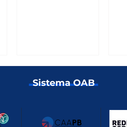
Sistema OAB
OAB e Caixa de
OAB
Assistência realizam
Cong
Corrida de Rua da
Pre