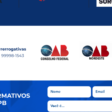
Advocacia no dia 8 de
espe
agosto
Bras
rerrogativas
) 99998-1543
RMATIVOS
PB