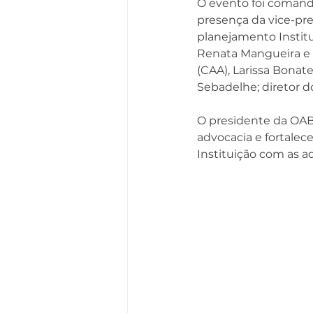
O evento foi comand
presença da vice-pres
planejamento Institu
Renata Mangueira e C
(CAA), Larissa Bonates
Sebadelhe; d
iretor 
O presidente da OAB-P
advocacia e fortalece
Instituição com as 