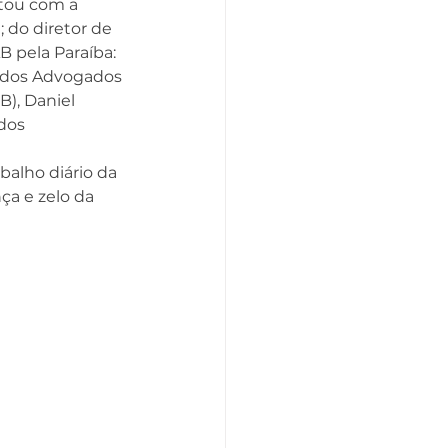
tou com a 
 do diretor de 
B pela Paraíba: 
a dos Advogados 
), Daniel 
dos 
balho diário da 
ça e zelo da 