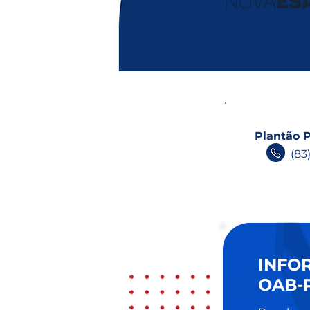
“Prompt injection”
Plantão P
(83
INFO
OAB-