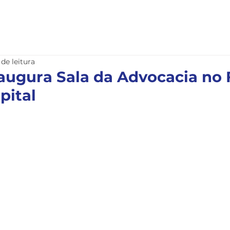
nstitucional
Serviços
Notícias
Legislação
 de leitura
augura Sala da Advocacia no
pital