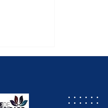
-PB promove II
resso de Direito
videnciário com