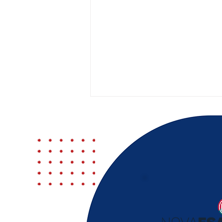
Conselho Pleno da OAB-
PB mantém suspensão
de advogados por uso de