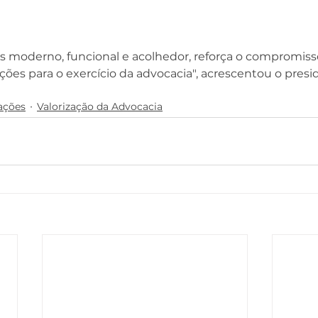
is moderno, funcional e acolhedor, reforça o compromis
es para o exercício da advocacia", acrescentou o presid
ações
Valorização da Advocacia