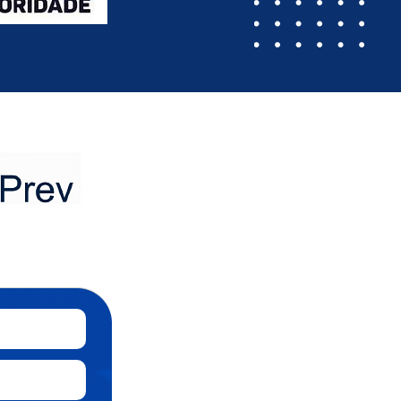
cialistas de todo o
il; participe