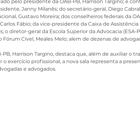
ado pelo presidente da OAB-PB, Harrison Targino; e con
idente, Janny Milanês; do secretário-geral, Diego Cabral;
cional, Gustavo Moreira; dos conselheiros federais da OA
arlos Fábio; da vice-presidente da Caixa de Assistênci
; o diretor-geral da 
Escola Superior da Advocacia (ESA-PB
do Fórum Cível, Meales Melo; alem de dezenas de advoga
B, Harrison Targino, destaca que, além de auxiliar o tra
r o exercício profissional, a nova sala representa a presen
advogadas e advogados. 