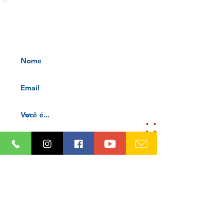
INFORMATIVOS OAB-PB
Receba nossos informativos no
seu e-mail
Aceito os termos e condições da
nossa
Aviso de privacidade e
Termos de uso
Cadastre-se