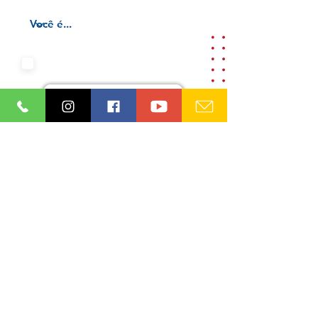
Aceito os termos e condições da
nossa
Aviso de privacidade e
Termos de uso
Cadastre-se
Ordem dos Advogados do Brasil
Seção Paraíba (OAB/PB)
08.865.164
/0001-93