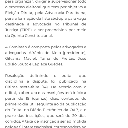
para organizar, dirigir e supervisionar todo 
o processo eleitoral que tem por objetivo a 
Eleição Direta, pela Advocacia Paraibana, 
para a formação da lista sêxtupla para vaga 
destinada à advocacia no Tribunal de 
Justiça (TJPB), a ser preenchida por meio 
do Quinto Constitucional.
A Comissão é composta pelos advogados e 
advogadas: Afrânio de Melo (presidente), 
Gilvania Maciel, Tainá de Freitas, José 
Edísio Souto e Laplace Guedes.
Resolução definindo o edital, que 
disciplina a disputa, foi publicado na 
última sexta-feira (14). De acordo com o 
edital, a abertura das inscrições terá início a 
partir de 15 (quinze) dias, contados do 
primeiro dia útil seguinte ao da publicação 
do Edital no Diário Eletrônico da OAB, e o 
prazo das inscrições, que será de 20 dias 
corridos. A taxa de inscrição a ser adimplida 
pelos(as) interessados(as), corresponderá ao 