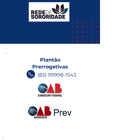
agosto
o Brasil; parti
Plantão
Prerrogativas
(83) 99998-1543