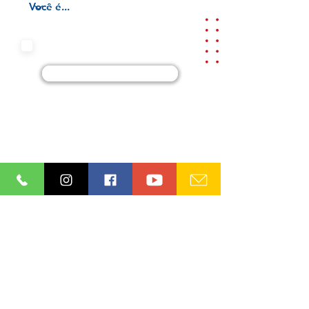
Aceito os termos e condições da
nossa
Aviso de privacidade e
Termos de uso
Cadastre-se
Ordem dos Advogados do Brasil
Seção Paraíba (OAB/PB)
08.865.164
/0001-93