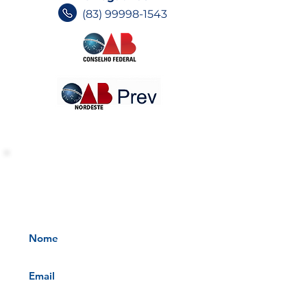
(83) 99998-1543
INFORMATIVOS OAB-PB
Receba nossos informativos no
seu e-mail