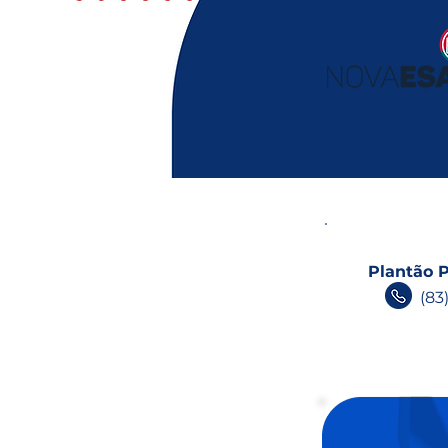
Plantão P
(83