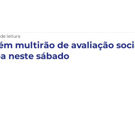
nstitucional
Serviços
Notícias
Legislação
 de leitura
m multirão de avaliação soc
a neste sábado