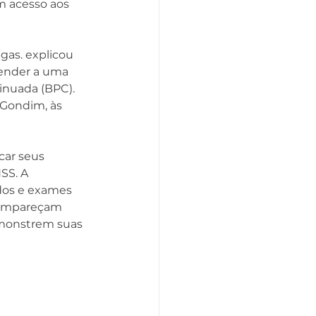
m acesso aos 
gas.
 explicou 
tender a uma 
inuada (BPC). 
 Gondim, às 
ar seus 
SS. A 
dos e exames 
 compareçam 
emonstrem suas 