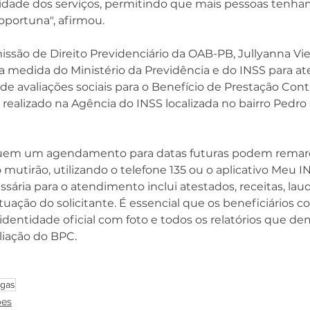
lidade dos serviços, permitindo que mais pessoas tenha
oportuna", afirmou. 
ssão de Direito Previdenciário da OAB-PB, Jullyanna Vie
a medida do Ministério da Previdência e do INSS para a
 avaliações sociais para o Benefício de Prestação Cont
realizado na Agência do INSS localizada no bairro Pedro
suem um agendamento para datas futuras podem remarc
mutirão, utilizando o telefone 135 ou o aplicativo Meu IN
ria para o atendimento inclui atestados, receitas, lau
uação do solicitante. É essencial que os beneficiários
entidade oficial com foto e todos os relatórios que d
liação do BPC.
egas
ões