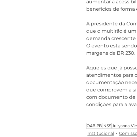
aumentar a acessibi
benefícios de forma 
A presidente da Comi
que o multirão é um
demanda crescente de
O evento está sendo 
margens da BR 230.
Aqueles que já pos
atendimentos para o 
documentação necessá
que comprovem a sit
com documento de id
condições para a ava
OAB-PB
INSS
Jullyanna Vi
Institucional
Comiss