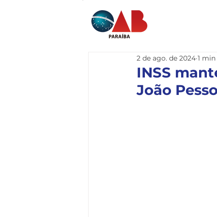
Home
I
2 de ago. de 2024
1 min
INSS manté
João Pesso