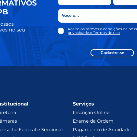
RMATIVOS
PB
ossos
Aceito os termos e condições da nos
vos no seu
privacidade e Termos de uso
Cadastre-se
nstitucional
Serviços
iretoria
Inscrição Online
âmaras
Exame da Ordem
onselho Federal e Seccional
Pagamento de Anuidade