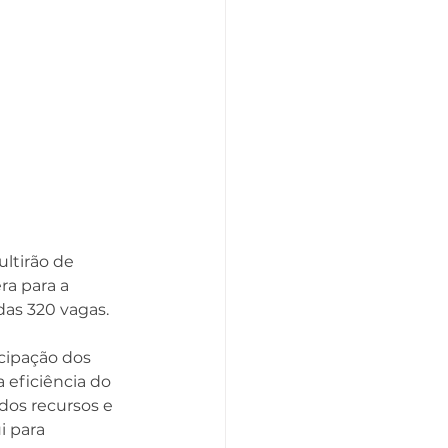
ltirão de 
ra para a 
das 320 vagas. 
cipação dos 
eficiência do 
dos recursos e 
 para 