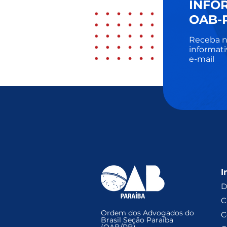
INFO
OAB-
Receba n
informati
e-mail
I
D
C
Ordem dos Advogados do
C
Brasil Seção Paraíba