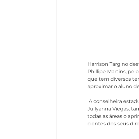
Harrison Targino des
Phillipe Martins, pel
que tem diversos tem
aproximar o aluno de
 A conselheira estadual e presidente da Comissão de Direito Previdenciário da OAB-PB , 
Jullyanna Viegas, ta
todas as áreas o apr
cientes dos seus dire