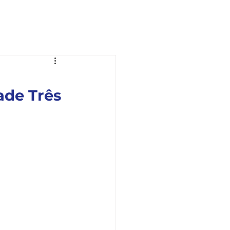
Ouvidoria
Fale com a OAB
ade Três