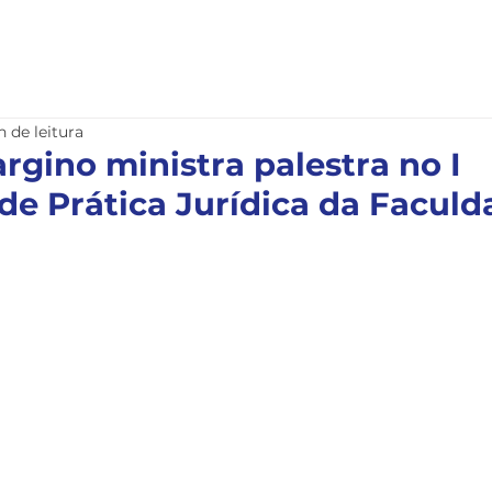
nstitucional
Serviços
Notícias
Legislação
n de leitura
rgino ministra palestra no I
de Prática Jurídica da Faculd