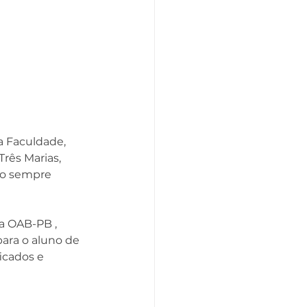
a Faculdade, 
rês Marias, 
do sempre 
ara o aluno de 
icados e 