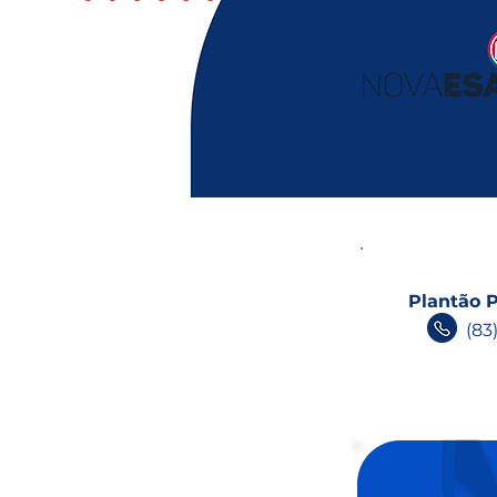
Plantão P
(83