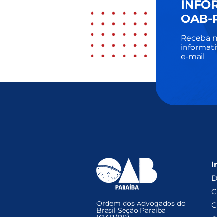
INFO
OAB-
Receba n
informati
e-mail
I
D
C
Ordem dos Advogados do
C
Brasil Seção Paraíba