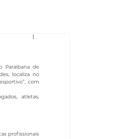
Ouvidoria
Fale com a OAB
 Paraibana de 
es, localiza no 
sportivo”, com 
dos, atletas, 
s profissionais 