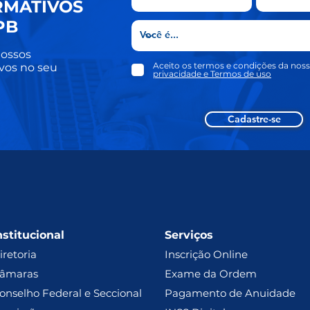
RMATIVOS
PB
ossos
Aceito os termos e condições da nos
vos no seu
privacidade e Termos de uso
Cadastre-se
nstitucional
Serviços
iretoria
Inscrição Online
âmaras
Exame da Ordem
onselho Federal e Seccional
Pagamento de Anuidade