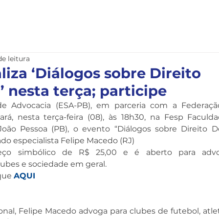
nstitucional
Serviços
Notícias
Legislação
de leitura
liza ‘Diálogos sobre Direito
 nesta terça; participe
de Advocacia (ESA-PB), em parceria com a Federação
zará, nesta terça-feira (08), às 18h30, na Fesp Faculdad
oão Pessoa (PB), o evento “Diálogos sobre Direito De
do especialista Felipe Macedo (RJ)
o simbólico de R$ 25,00 e é aberto para advoga
lubes e sociedade em geral.
que 
AQUI
nal, Felipe Macedo advoga para clubes de futebol, atleta