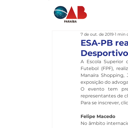
Home
I
7 de out. de 2019
1 min 
ESA-PB rea
Desportivo’
A Escola Superior 
Futebol (FPF), reali
Manaíra Shopping, J
exposição do advoga
O evento tem preç
representantes de c
Para se inscrever, cli
Felipe Macedo
No âmbito internacio