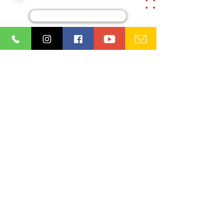
Termos de uso
Cadastre-se
Ordem dos Advogados do Brasil
Seção Paraíba (OAB/PB)
08.865.164
/0001-93
Institucional
Diretoria
Câmaras