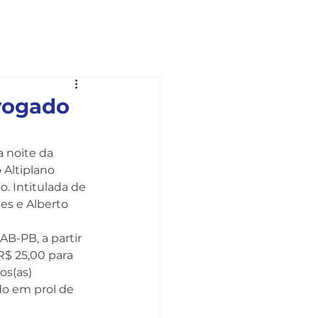
Ouvidoria
Fale com a OAB
dvogado
 noite da 
 Altiplano 
. Intitulada de 
es e Alberto 
AB-PB, a partir 
R$ 25,00 para 
s(as) 
do em prol de 