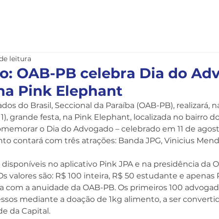
nstitucional
Serviços
Notícias
Legislação
de leitura
to: OAB-PB celebra Dia do A
na Pink Elephant
s do Brasil, Seccional da Paraíba (OAB-PB), realizará, na
11), grande festa, na Pink Elephant, localizada no bairro do
omemorar o Dia do Advogado – celebrado em 11 de agosto
nto contará com três atrações: Banda JPG, Vinicius Mend
 disponíveis no aplicativo Pink JPA e na presidência da O
 Os valores são: R$ 100 inteira, R$ 50 estudante e apenas 
a com a anuidade da OAB-PB. Os primeiros 100 advogado
ssos mediante a doação de 1kg alimento, a ser converti
de da Capital.