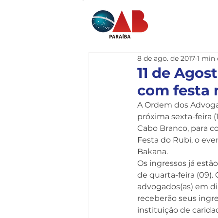
Home
I
8 de ago. de 2017
1 min 
11 de Agos
com festa 
A Ordem dos Advogado
próxima sexta-feira (
Cabo Branco, para c
Festa do Rubi, o eve
Bakana. 
Os ingressos já estão
de quarta-feira (09).
advogados(as) em di
receberão seus ingre
instituição de carida