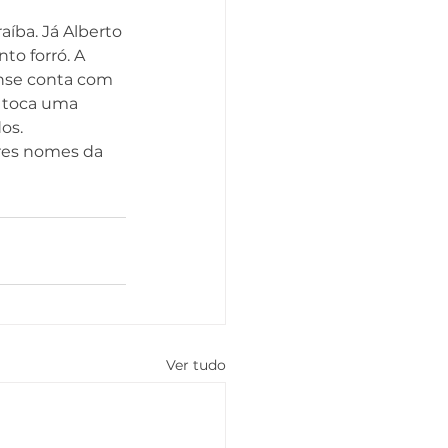
íba. Já Alberto 
o forró. A 
ense conta com 
e toca uma 
os.
res nomes da 
Ver tudo