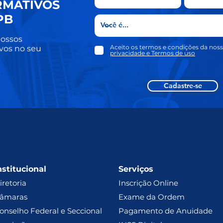
RMATIVOS
PB
ossos
Aceito os termos e condições da nos
vos no seu
privacidade e Termos de uso
Cadastre-se
nstitucional
Serviços
iretoria
Inscrição Online
âmaras
Exame da Ordem
onselho Federal e Seccional
Pagamento de Anuidade