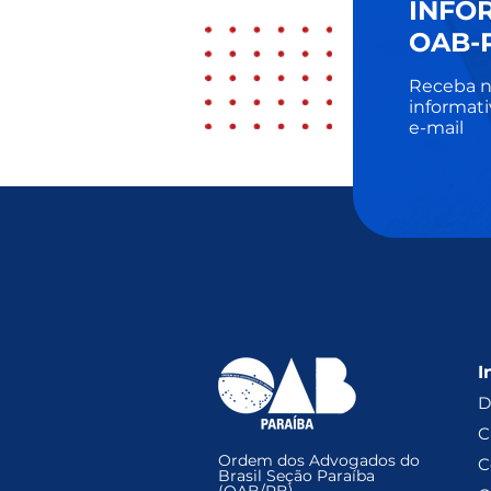
INFO
OAB-
Receba n
informati
e-mail
I
D
C
Ordem dos Advogados do
C
Brasil Seção Paraíba