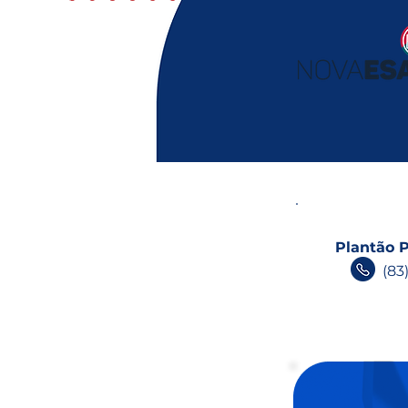
Plantão P
(83